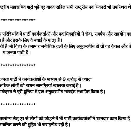
ष्ट्रीय
महासचिव
श्री
भूपेन्द्र
यादव
सहित
सभी
राष्ट्रीय
पदाधिकारी
भी
उपस्थित
थ
****************
म
परिस्थिति
में
पार्टी
कार्यकर्ताओं
और
पदाधिकारियों
ने
सेवा
,
समर्पण
और
सहयोग
क
ा
है
और
इसके
लिए
वे
बधाई
के
पात्र
हैं।
ती
है
जो
विश्व
के
तमाम
राजनीतिक
दलों
के
लिए
अनुकरणीय
हो
तो
वह
केवल
और
क
य
जनता
पार्टी
है।
****************
जनता
पार्टी
ने
कार्यकर्ताओं
के
माध्यम
से
9
करोड़
से
ज्यादा
अधिक
लोगों
को
राशन
सामग्रियां
उपलब्ध
कराई
है।
ार्यक्रम
ने
पूरी
दुनिया
में
एक
अनुकरणीय
मापदंड
स्थापित
किया
है।
****************
आरोग्य
सेतु
एप
से
लोगों
को
जोड़ने
में
भी
पार्टी
कार्यकर्ताओं
ने
शानदार
काम
किया
ह
म्मानित
करने
की
मुहिम
भी
सराहनीय
रही
है।