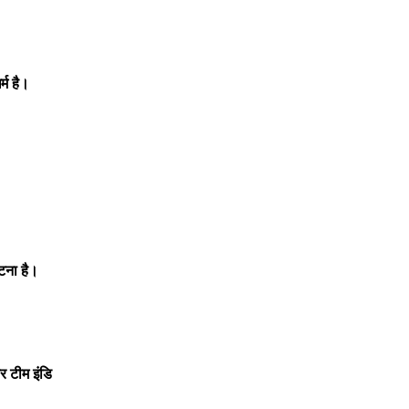
र्म
है।
टना
है।
र
टीम
इंडि