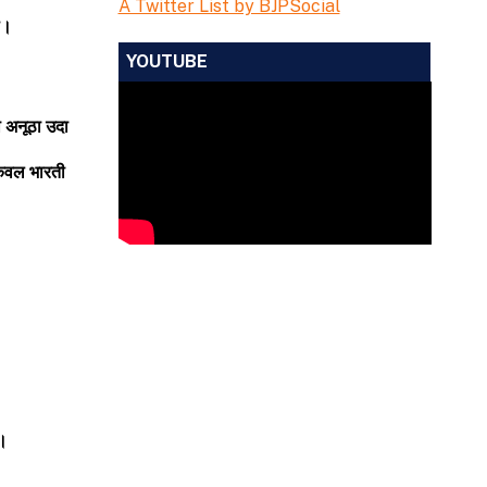
A Twitter List by BJPSocial
े।
YOUTUBE
ा
अनूठा
उदा
ेवल
भारती
ै।