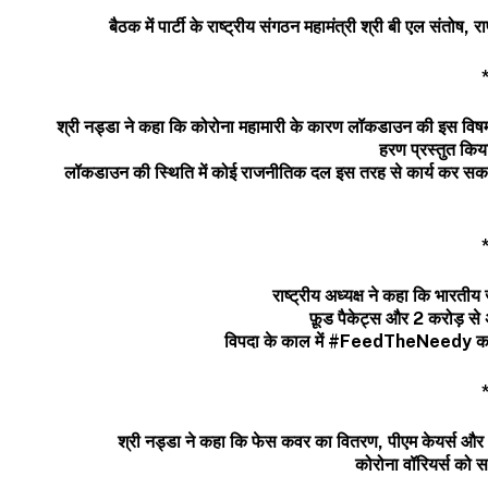
बैठक
में
पार्टी
के
राष्ट्रीय
संगठन
महामंत्री
श्री
बी
एल
संतोष
,
रा
श्री
नड्डा
ने
कहा
कि
कोरोना
महामारी
के
कारण
लॉकडाउन
की
इस
विष
हरण
प्रस्तुत
किय
लॉकडाउन
की
स्थिति
में
कोई
राजनीतिक
दल
इस
तरह
से
कार्य
कर
सक
राष्ट्रीय
अध्यक्ष
ने
कहा
कि
भारतीय
फ़ूड
पैकेट्स
और
2
करोड़
से
विपदा
के
काल
में
#FeedTheNeedy
क
श्री
नड्डा
ने
कहा
कि
फेस
कवर
का
वितरण
,
पीएम
केयर्स
और
कोरोना
वॉरियर्स
को
स