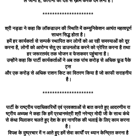
ले
जाना
है
,
कोरोना
को
देश
से
ख़त्म
करके
दम
लेना
है।
*********************
श्री
नड्डा
ने
कहा
कि
लॉकडाउन
की
स्थिति
में
कम्युनिकेशन
अत्यंत
महत्वपूर्ण
साधन
सिद्ध
होता
है।
हमें
हर
कार्यकर्ता
से
सम्पर्क
स्थापित
कर
लोगों
को
आ
रही
समस्याओं
को
दूर
करना
है
,
लोगों
को
आरोग्य
सेतु
एप
डाउनलोड
करने
को
प्रेरित
करना
है
तथा
हर
जरूरतमंद
तक
भोजन
व
फेसकवर
पहुंचाना
है।
उन्होंने
कहा
कि
पार्टी
कार्यकर्ताओं
ने
अब
तक
पांच
करोड़
से
अधिक
फ़ूड
पैके
ट्स
और
एक
करोड़
से
अधिक
राशन
किट
का
वितरण
किया
है
जो
काफी
सराहनीय
है।
*********************
पार्टी
के
राष्ट्रीय
पदाधिकारियों
एवं
प्रवक्ताओं
से
बात
करते
हुए
आदरणीय
रा
ष्ट्रीय
अध्यक्ष
ने
कहा
कि
हमें
प्रधानमंत्री
श्री
नरेन्द्र
मोदी
जी
के
साथ
कंधे
से
कंधा
मिलाकर
चलते
हुए
देश
के
हर
नागरिक
की
भलाई
के
लिए
काम
करना
है।
विपक्ष
के
दुष्प्रचार
में
न
आते
हुए
हमें
सेवा
कार्यों
पर
ध्यान
केन्द्रित
करना
है