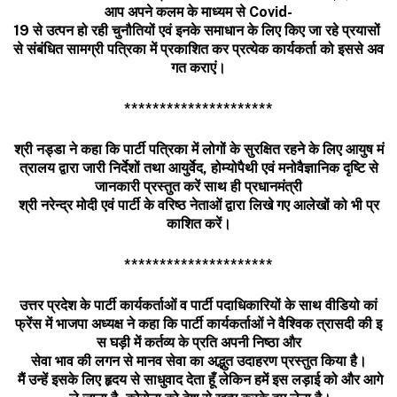
आप
अपने
कलम
के
माध्
यम
से
Covid-
19
से
उत्
पन
हो
रही
चुनौतियों
एवं
इनके
समाधान
के
लिए
किए
जा
रहे
प्रयासों
से
संबंधित
सामग्री
पत्रिका
में
प्रकाशित
कर
प्रत्
येक
कार्यकर्ता
को
इससे
अव
गत
कराएं।
*********************
श्री
नड्डा
ने
कहा
कि
पार्टी
पत्रिका
में
लोगों
के
सुरक्षित
रहने
के
लिए
आयुष
मं
त्रालय
द्वारा
जारी
निर्देशों
तथा
आयुर्वेद
,
होम्
योपैथी
एवं
मनोवैज्ञानिक
दृष्
से
जानकारी
प्रस्
तुत
करें
साथ
ही
प्रधानमंत्री
श्री
नरेन्
द्र
मोदी
एवं
पार्टी
के
वरिष्
ठ
नेताओं
द्वारा
लिखे
गए
आलेखों
को
भी
प्र
काशित
करें।
*********************
उत्तर
प्रदेश
के
पार्टी
कार्यकर्ताओं
व
पार्टी
पदाधिकारियों
के
साथ
वीडियो
कां
फ्रेंस
में
भाजपा
अध्यक्ष
ने
कहा
कि
पार्टी
कार्यकर्ताओं
ने
वैश्विक
त्रासदी
की
इ
स
घड़ी
में
कर्तव्य
के
प्रति
अपनी
निष्ठा
और
सेवा
भाव
की
लगन
से
मानव
सेवा
का
अद्भुत
उदाहरण
प्रस्तुत
किया
है।
मैं
उन्हें
इसके
लिए
हृदय
से
साधुवाद
देता
हूँ
लेकिन
हमें
इस
लड़ाई
को
और
आगे