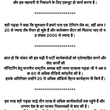
और
इस
महामारी
से
निकलने
के
लिए
एकजुट
हो
कार्य
करना
है।
*********************
श्री
नड्डा
ने
कहा
कि
शुरुआत
में
हमारे
पास
एक
टेस्
टिंग
लैब
था
,
वहीं
आज
1
20
से
ज्
यादा
लैब
तैयार
हो
चुके
हैं
और
कलेक्
शन
सेंटर
को
मिलाया
जाए
तो
य
ह
संख्
या
2000
से
ज्
यादा
है।
*********************
ज्ञात
हो
कि
संकट
की
इस
घड़ी
में
पार्टी
कार्यकर्ताओं
को
प्रोत्साहित
करने
और
सेवा
कार्यों
की
मॉनिटरिंग
हेतु
माननीय
राष्ट्रीय
अध्यक्ष
श्री
जगत
प्रकाश
नड्डा
जी
ने
अब
त
क
60
से
अधिक
वीडियो
कांफ्रेंस
की
है।
इसके
अतिरिक्त
उन्होंने
20
से
अधिक
ऑडियो
ब्रिज
कार्यक्रम
भी
किये
हैं।
*********************
इस
तरह
श्री
नड्डा
साढ़े
तीन
लाख
से
अधिक
कार्यकर्ताओं
तक
पहुंचे
हैं
और
लगभग
देश
के
हर
भाजपा
जिलाध्यक्षों
से
बात
की
है।