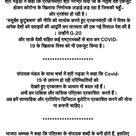
श्री
नड्डा
ने
कहा
कि
प्रधानमंत्री
श्री
नरेन्द्र
मोदी
जी
के
नेतृत्व
देश
एकजुट
होकर
कोरोना
के
खिलाफ
निर्णायक
लड़ाई
लड़
रहा
है
जिसकी
चहुँ
–
ओर
प्रशंसा
हो
रही
है।
‘
वसुधैव
कुटुंबकम
’
की
नीति
को
सार्थक
करते
हुए
प्रधानमंत्री
जी
ने
विश्व
के
अनेक
देशों
को
दवाइयों
की
आपूर्ति
कर
मानवता
की
एक
नई
मिसाल
पेश
की
है
।
उन्होंने
G-20
और
सार्क
देशों
सहित
कई
राष्ट्राध्यक्षों
से
बात
कर
COVID-
19
के
खिलाफ
विश्व
को
भी
एकजुट
किया
है।
*********************
संपादक
मंडल
के
साथ
चर्चा
में
श्री
नड्डा
ने
कहा
कि
Covid-
19
से
उत्पन्न
हो
रही
परिस्
थितियों
को
देखते
हुए
प्रकाशन
के
आयाम
भी
बदल
रहे
हैं।
अभी
हम
पाक्षिक
और
मासिक
पत्रिका
प्रकाशित
करते
हैं।
अब
हमें
साप्
ताहिक
और
प्रतिदिन
डिजिटल
बुलेटिन
प्रकाशित
करने
की
योज
ना
बनानी
चाहिए।
*********************
भाजपा
अध्यक्ष
ने
कहा
कि
पत्रिका
के
संपादक
शब्
दों
के
धनी
होते
हैं
,
इसलिए