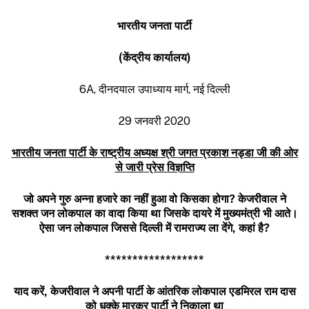
भारतीय
जनता
पार्टी
(
केंद्रीय
कार्यालय
)
6A, दीनदयाल उपाध्याय मार्ग, नई दिल्ली
29 जनवरी 2020
भारतीय
जनता
पार्टी
के
राष्ट्रीय
अध्यक्ष
श्री
जगत
प्रकाश
नड्डा
जी
की
ओर
से
जारी
प्रेस
विज्ञप्ति
जो
अपने
गुरु
अन्ना
हजारे
का
नहीं
हुआ
वो
किसका
होगा
?
केजरीवाल
ने
सशक्त
जन
लोकपाल
का
वादा
किया
था
जिसके
दायरे
में
मुख्यमंत्री
भी
आते।
ऐसा
जन
लोकपाल
जिससे
दिल्ली
में
रामराज्य
ला
देंगे
,
कहां
है
?
******************
याद
करें
,
केजरीवाल
ने
अपनी
पार्टी
के
आंतरिक
लोकपाल
एडमिरल
राम
दास
को
धक्के
मारकर
पार्टी
ने
निकाला
था