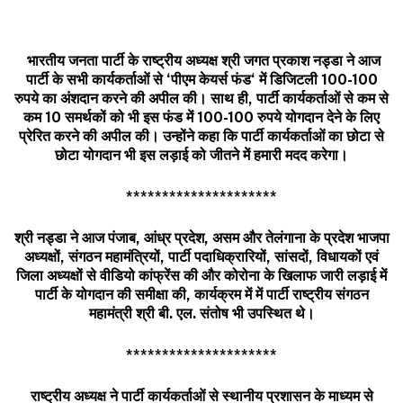
भारतीय
जनता
पार्टी
के
राष्ट्रीय
अध्यक्ष
श्री
जगत
प्रकाश
नड्डा
ने
आज
पार्टी
के
सभी
कार्यकर्ताओं
से
‘
पीएम
केयर्स
फंड
‘
में
डिजिटली
100-100
रुपये
का
अंशदान
करने
की
अपील
की।
साथ
ही
,
पार्टी
कार्यकर्ताओं
से
कम
से
कम
10
समर्थकों
को
भी
इस
फंड
में
100-100
रुपये
योगदान
देने
के
लिए
प्रेरित
करने
की
अपील
की।
उन्होंने
कहा
कि
पार्टी
कार्यकर्ताओं
का
छोटा
से
छोटा
योगदान
भी
इस
लड़ाई
को
जीतने
में
हमारी
मदद
करेगा।
*********************
श्री
नड्डा
ने
आज
पंजाब
,
आंध्र
प्रदेश
,
असम
और
तेलंगाना
के
प्रदेश
भाजपा
अध्यक्षों
,
संगठन
महामंत्रियों
,
पार्टी
पदाधिक्रारियों
,
सांसदों
,
विधायकों
एवं
जिला
अध्यक्षों
से
वीडियो
कांफ्रेंस
की
और
कोरोना
के
खिलाफ
जारी
लड़ाई
में
पार्टी
के
योगदान
की
समीक्षा
की
,
कार्यक्रम
में
में
पार्टी
राष्ट्रीय
संगठन
महामंत्री
श्री
बी
.
एल
.
संतोष
भी
उपस्थित
थे।
*********************
राष्ट्रीय
अध्यक्ष
ने
पार्टी
कार्यकर्ताओं
से
स्थानीय
प्रशासन
के
माध्यम
से