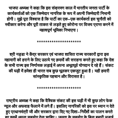
भाजपा
अध्यक्ष
ने
कहा
कि
इस
संक्रमण
काल
में
भारतीय
जनता
पार्टी
के
कार्यकर्ताओं
को
एक
जिम्मेदार
नागरिक
के
रूप
में
अपनी
जिम्मेदारी
निभानी
होगी।
मुझे
पूरा
विश्वास
है
कि
पार्टी
का
एक
–
एक
कार्यकर्ता
इस
चुनौती
को
स्वीकार
करेगा
और
पूरी
ताकत
से
लड़ते
हुए
कोरोना
पर
विजय
प्राप्त
करने
में
महत्वपूर्ण
भूमिका
निभाएगा।
*********************
श्री
नड्डा
ने
केंद्र
सरकार
एवं
भाजपा
शासित
राज्य
सरकारों
द्वारा
इस
महामारी
को
हराने
के
लिए
उठाये
गए
क़दमों
की
सराहना
करते
हुए
कहा
कि
देश
के
सभी
राज्य
इस
निर्णायक
लड़ाई
में
अपना
अभूतपूर्व
योगदान
दे
रहे
हैं।
संकट
की
घड़ी
में
हमेशा
ही
भारत
सब
कुछ
भूलकर
एकजुट
हुआ
है।
यही
हमारी
सांस्कृतिक
पहचान
और
विरासत
है।
*********************
राष्ट्रीय
अध्यक्ष
ने
कहा
कि
वैश्विक
संकट
की
इस
घड़ी
में
भी
कुछ
लोग
फेक
न्यूज
और
अफवाह
फैलाने
में
लगे
हैं।
इसलिए
नागरिकों
को
इस
पर
ध्यान
न
देते
हुए
प्रधानमंत्री
जी
और
सरकार
द्वारा
दिए
गए
दिशा
–
निर्देशों
का
पालन
करते
हुए
इसमें
अपना
सहयोग
देना
चाहिए।
जनता
के
सहयोग
के
बिना
हमारी
लड़ाई