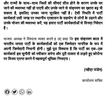
और
राज्यों
के
साथ
–
साथ
जिलों
की
सीमाएं
सील
होने
के
कारण
उनके
घर
जाने
की
व्यवस्था
नहीं
हो
पाएगी
और
उनके
जाने
से
संक्रमण
का
ख़तरा
बढ़
भी
सकता
है
,
इसलिए
उनका
जाना
सुरक्षित
नहीं
है।
ऐसी
स्थिति
में
पार्टी
कार्यकर्ता
उसी
जगह
पर
स्थानीय
प्रशासन
के
सहयोग
से
लोगों
के
ठहरने
और
उनके
भोजन
की
व्यवस्था
करें
,
यह
हमारा
पार्टी
कार्यकर्ताओं
से
विनम्र
निवेदन
है।
भाजपा अध्यक्ष ने विश्वास व्यक्त करते ह उए कहा कि
इस
संक्रमण
काल
में
भारतीय
जनता
पार्टी
के
कार्यकर्ताओं
को
एक
जिम्मेदार
नागरिक
के
रूप
में
अपनी
जिम्मेदारी
निभानी
होगी।
मुझे
पूरा
विश्वास
है
कि
पार्टी
का
एक
–
एक
कार्यकर्ता
इस
चुनौती
को
स्वीकार
करेगा
और
पूरी
ताकत
से
लड़ते
हुए
कोरोना
पर
विजय
प्राप्त
करने
में
महत्वपूर्ण
भूमिका
निभाएगा।
(
महेंद्र
पांडेय
)
कार्यालय सचिव
Facebook
Twitter
WhatsApp
LinkedIn