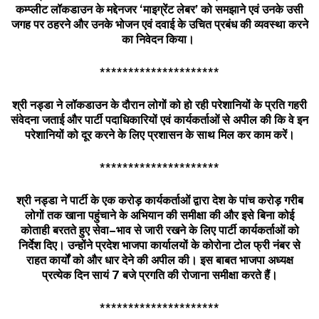
कम्प्लीट
लॉकडाउन
के
मद्देनजर
‘
माइग्रेंट
लेबर
’
को
समझाने
एवं
उनके
उसी
जगह
पर
ठहरने
और
उनके
भोजन
एवं
दवाई
के
उचित
प्रबंध
की
व्यवस्था
करने
का
निवेदन
किया।
*********************
श्री
नड्डा
ने
लॉकडाउन
के
दौरान
लोगों
को
हो
रही
परेशानियों
के
प्रति
गहरी
संवेदना
जताई
और
पार्टी
पदाधिकारियों
एवं
कार्यकर्ताओं
से
अपील
की
कि
वे
इन
परेशानियों
को
दूर
करने
के
लिए
प्रशासन
के
साथ
मिल
कर
काम
करें।
*********************
श्री
नड्डा
ने
पार्टी
के
एक
करोड़
कार्यकर्ताओं
द्वारा
देश
के
पांच
करोड़
गरीब
लोगों
तक
खाना
पहुंचाने
के
अभियान
की
समीक्षा
की
और
इसे
बिना
कोई
कोताही
बरतते
हुए
सेवा
–
भाव
से
जारी
रखने
के
लिए
पार्टी
कार्यकर्ताओं
को
निर्देश
दिए।
उन्होंने
प्रदेश
भाजपा
कार्यालयों
के
कोरोना
टोल
फ्री
नंबर
से
राहत
कार्यों
को
और
धार
देने
की
अपील
की।
इस
बाबत
भाजपा
अध्यक्ष
प्रत्येक
दिन
सायं
7
बजे
प्रगति
की
रोजाना
समीक्षा
करते
हैं।
*********************