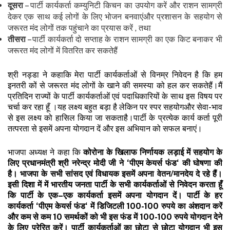
दूसरा
– पार्टी कार्यकर्ता कम्युनिटी किचन का उपयोग करें और राशन सामग्री
देकर एक साथ कई लोगों के लिए भोजन बनवाएंऔर प्रशासन के सहयोग से
जरूरत मंद लोगों तक पहुंचाने का प्रयास करें , तथा
तीसरा
– पार्टी कार्यकर्ता दो सप्ताह के राशन सामग्री का एक किट बनाकर भी
जरूरत मंद लोगों में वितरित कर सकतेहैं
श्री नड्डा ने कहाकि मेरा पार्टी कार्यकर्ताओं से विनम्र निवेदन है कि हम
इनतरी कों से जरूरत मंद लोगों के खाने की समस्या को हल कर सकतेहैं।मैं
प्रतिदिन राज्यों के पार्टी कार्यकर्ताओं एवं पदाधिकारियों के साथ इस विषय पर
चर्चा कर रहा हूँ ।यह लक्ष्य बहुत बड़ा है लेकिन पर स्पर सहयोगऔर सेवा-भाव
से इस लक्ष्य को हासिल किया जा सकताहै।पार्टी के प्रत्येक कार्य कर्ता पूरी
तत्परता से इसमें अपना योगदान दें और इस अभियान को सफल बनाएं।
भाजपा अध्यक्ष ने कहा कि
कोरोना
के
खिलाफ
निर्णायक
लड़ाई
में
सहयोग
के
लिए
प्रधानमंत्री
श्री
नरेन्द्र
मोदी
जी
ने
‘
पीएम
केयर्स
फंड
‘
की
घोषणा
की
है।
भाजपा
के
सभी
सांसद
एवं
विधायक
इसमें
अपना
वेतन
/
मानदेय
दे
रहे
हैं।
इसी
दिशा
में
में
भारतीय
जनता
पार्टी
के
सभी
कार्यकर्ताओं
से
निवेदन
करता
हूँ
कि
पार्टी
के
एक
–
एक
कार्यकर्ता
इसमें
अपना
योगदान
दें।
पार्टी
के
हर
कार्यकर्ता
‘
पीएम
केयर्स
फंड
‘
में
डिजिटली
100-100
रुपये
का
अंशदान
करें
और
कम
से
कम
10
समर्थकों
को
भी
इस
फंड
में
100-100
रुपये
योगदान
देने
के
लिए
प्रेरित
करें।
पार्टी
कार्यकर्ताओं
का
छोटा
से
छोटा
योगदान
भी
इस