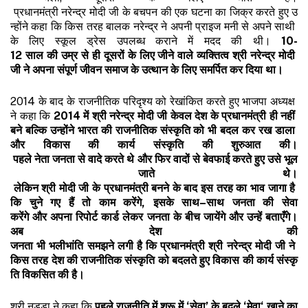
प्रधानमंत्री नरेन्द्र मोदी जी के बचपन की एक घटना का जिक्र करते हुए उ
न्होंने कहा कि किस तरह बालक नरेन्द्र ने अपनी प्राइज मनी से अपने साथी
के लिए स्कूल ड्रेस उपलब्ध कराने में मदद की थी।
10-
12
साल
की
उम्र
से
ही
दूसरों
के
लिए
जीने
वाले
व्यक्तित्व
श्री
नरेन्द्र
मोदी
जी
ने
अपना
संपूर्ण
जीवन
समाज
के
उत्थान
के
लिए
समर्पित
कर
दिया
था।
2014 के बाद के राजनीतिक परिदृश्य को रेखांकित करते हुए भाजपा अध्यक्ष
ने कहा कि
2014
में
श्री
नरेन्द्र
मोदी
जी
केवल
देश
के
प्रधानमंत्री
ही
नहीं
बने
बल्कि
उन्होंने
भारत
की
राजनीतिक
संस्कृति
को
भी
बदल
कर
रख
डाला
और
विकास
की
कार्य
संस्कृति
की
शुरुआत
की।
पहले
नेता
जनता
से
वादे
करते
थे
और
फिर
वादों
से
बेवफाई
करते
हुए
उसे
भूल
जाते
थे।
लेकिन
श्री
मोदी
जी
के
प्रधानमंत्री
बनने
के
बाद
इस
तरह
का
भाव
जागा
है
कि
चुने
गए
हैं
तो
काम
करेंगे
,
इसके
साथ
–
साथ
जनता
की
सेवा
करेंगे
और
अपना
रिपोर्ट
कार्ड
लेकर
जनता
के
बीच
जायेंगे
और
उन्हें
बताएँगे।
अब
देश
की
जनता
भी
भलीभांति
समझने
लगी
है
कि
प्रधानमंत्री
श्री
नरेन्द्र
मोदी
जी
ने
किस
तरह
देश
की
राजनीतिक
संस्कृति
को
बदलते
हुए
विकास
की
कार्य
संस्कृ
ति
विकसित
की
है।
श्री नड्डा ने कहा कि
पहले
राजनीति
में
शुरू
में
‘
सेवा
’
के
बदले
‘
मेवा
‘
खाने
का