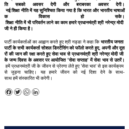
ति
सबको
अवसर
देगी
और
बराबर
का
अवसर
देगी।
नई
शिक्षा
नीति
में
यह
सुनिश्चित
किया
गया
है
कि
भारत
और
भारतीय
भाषाओं
क
विकास
हो
सके।
शिक्षा
नीति
में
भी
परिवर्तन
लाने
का
काम
हमारे
प्रधानमंत्री
श्री
नरेन्द्र
मोदी
जी
ने
ही
किया
है।
पार्टी कार्यकर्ताओं का आह्वान करते हुए श्री नड्डा ने कहा कि
भारतीय
जनता
पार्टी
के
सभी
कार्यकर्ता
सोशल
डिस्टेंसिंग
को
फॉलो
करते
हुए
,
अपनी
और
दूस
रों
की
जान
की
रक्षा
करते
हुए
सेवा
भाव
से
प्रधानमंत्री
श्री
नरेन्द्र
मोदी
जी
के
जन्म
दिवस
के
अवसर
पर
आयोजित
‘
सेवा
सप्ताह
‘
में
सेवा
भाव
से
उतरें।
हमें प्रधानमंत्री जी के जीवन से प्रेरणा लेते हुए ‘सेवा भाव’ से इस कार्यक्रम
से जुड़ना चाहिए। यह हमारे जीवन को नई दिशा देने के साथ-
साथ हमें संस्कारित भी करेगी।
Facebook
Twitter
WhatsApp
LinkedIn