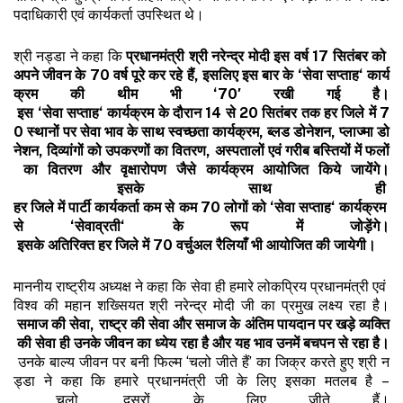
पदाधिकारी एवं कार्यकर्ता उपस्थित थे।
श्री नड्डा ने कहा कि
प्रधानमंत्री
श्री
नरेन्द्र
मोदी
इस
वर्ष
17
सितंबर
को
अपने
जीवन
के
70
वर्ष
पूरे
कर
रहे
हैं
,
इसलिए
इस
बार
के
‘
सेवा
सप्ताह
‘
कार्य
क्रम
की
थीम
भी
‘70′
रखी
गई
है।
इस
‘
सेवा
सप्ताह
‘
कार्यक्रम
के
दौरान
14
से
20
सितंबर
तक
हर
जिले
में
7
0
स्थानों
पर
सेवा
भाव
के
साथ
स्वच्छता
कार्यक्रम
,
ब्लड
डोनेशन
,
प्लाज्मा
डो
नेशन
,
दिव्यांगों
को
उपकरणों
का
वितरण
,
अस्पतालों
एवं
गरीब
बस्तियों
में
फलों
का
वितरण
और
वृक्षारोपण
जैसे
कार्यक्रम
आयोजित
किये
जायेंगे।
इसके
साथ
ही
हर
जिले
में
पार्टी
कार्यकर्ता
कम
से
कम
70
लोगों
को
‘
सेवा
सप्ताह
‘
कार्यक्रम
से
‘
सेवाव्रती
‘
के
रूप
में
जोड़ेंगे।
इसके
अतिरिक्त
हर
जिले
में
70
वर्चुअल
रैलियाँ
भी
आयोजित
की
जायेगी।
माननीय राष्ट्रीय अध्यक्ष ने कहा कि सेवा ही हमारे लोकप्रिय प्रधानमंत्री एवं
विश्व की महान शख्सियत श्री नरेन्द्र मोदी जी का प्रमुख लक्ष्य रहा है।
समाज
की
सेवा
,
राष्ट्र
की
सेवा
और
समाज
के
अंतिम
पायदान
पर
खड़े
व्यक्ति
की
सेवा
ही
उनके
जीवन
का
ध्येय
रहा
है
और
यह
भाव
उनमें
बचपन
से
रहा
है।
उनके बाल्य जीवन पर बनी फिल्म ‘चलो जीते हैं’ का जिक्र करते हुए श्री न
ड्डा ने कहा कि हमारे प्रधानमंत्री जी के लिए इसका मतलब है –
चलो, दूसरों के लिए जीते हैं।