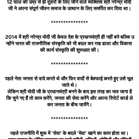
12
साल
की
उम्र
से
ही
दूसरों
के
लिए
जीने
वाले
व्यक्तित्व
श्री
नरेन्द्र
मोदी
जी
ने
अपना
संपूर्ण
जीवन
समाज
के
उत्थान
के
लिए
समर्पित
कर
दिया
था।
***************
2014
में
श्री
नरेन्द्र
मोदी
जी
केवल
देश
के
प्रधानमंत्री
ही
नहीं
बने
बल्कि
उ
न्होंने
भारत
की
राजनीतिक
संस्कृति
को
भी
बदल
कर
रख
डाला
और
विकास
की
कार्य
संस्कृति
की
शुरुआत
की।
***************
पहले
नेता
जनता
से
वादे
करते
थे
और
फिर
वादों
से
बेवफाई
करते
हुए
उसे
भूल
जाते
थे।
लेकिन
श्री
मोदी
जी
के
प्रधानमंत्री
बनने
के
बाद
इस
तरह
का
भाव
जागा
है
कि
चुने
गए
हैं
तो
काम
करेंगे
,
जनता
की
सेवा
करेंगे
और
अपना
रिपोर्ट
कार्ड
ले
कर
जनता
के
बीच
जायेंगे।
***************
पहले
राजनीति
में
शुरू
में
‘
सेवा
’
के
बदले
‘
मेवा
‘
खाने
का
काम
होता
था।