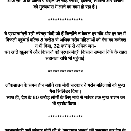
आज
समाज
के
अंतिम
पायदान
पर
खड़े
गरीबों
,
दलितों
,
शोषितों
और
वंचितों
को
मुख्यधारा
में
लाने
का
काम
हो
रहा
है।
***************
ये
प्रधानमंत्री
श्री
नरेन्द्र
मोदी
जी
हैं
जिन्होंने
न
केवल
हर
गाँव
और
हर
घर
में
बिजली
पहुंचाई
बल्कि
8
करोड़
से
अधिक
गरीब
महिलाओं
को
गैस
का
कनेक्श
न
भी
दिया
, 32
करोड़
से
अधिक
जन
–
धन
खाते
खुलवाये
और
किसानों
को
प्रधानमंत्री
किसान
सम्मान
निधि
के
तहत
सहायता
राशि
भी
पहुंचाई।
***************
लॉकडाउन
के
समय
तीन
महीने
तक
मोदी
सरकार
ने
गरीब
महिलाओं
को
मुफ्त
गैस
सिलिंडर
दिया।
साथ
ही
,
देश
के
80
करोड़
लोगों
के
लिए
मार्च
से
नवंबर
तक
मुफ्त
राशन
का
भी
प्रबंध
किया।
***************
प्रधानमंत्री
श्री
नरेन्द्र
मोदी
जी
ने
‘
आयुष्मान
भारत
‘
की
शुरुआत
कर
देश
के