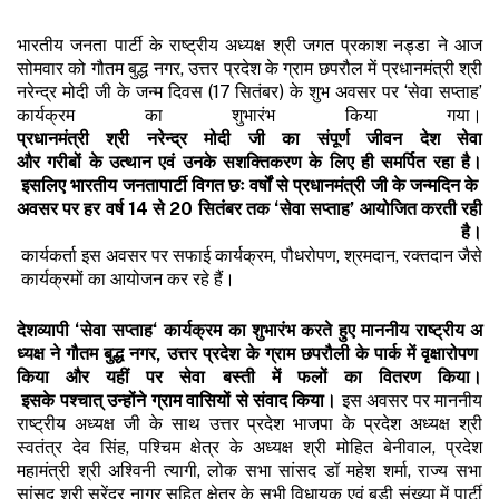
भारतीय जनता पार्टी के राष्ट्रीय अध्यक्ष श्री जगत प्रकाश नड्डा ने आज
सोमवार को गौतम बुद्ध नगर, उत्तर प्रदेश के ग्राम छपरौल में प्रधानमंत्री श्री
नरेन्द्र मोदी जी के जन्म दिवस (17 सितंबर) के शुभ अवसर पर ‘सेवा सप्ताह’
कार्यक्रम का शुभारंभ किया गया।
प्रधानमंत्री
श्री
नरेन्द्र
मोदी
जी
का
संपूर्ण
जीवन
देश
सेवा
और
गरीबों
के
उत्थान
एवं
उनके
सशक्तिकरण
के
लिए
ही
समर्पित
रहा
है।
इसलिए
भारतीय
जनता
पार्टी
विगत
छः
वर्षों
से
प्रधानमंत्री
जी
के
जन्मदिन
के
अवसर
पर
हर
वर्ष
14
से
20
सितंबर
तक
‘
सेवा
सप्ताह
’
आयोजित
करती
रही
है।
कार्यकर्ता इस अवसर पर सफाई कार्यक्रम, पौधरोपण, श्रमदान, रक्तदान जैसे
कार्यक्रमों का आयोजन कर रहे हैं।
देशव्यापी
‘
सेवा
सप्ताह
‘
कार्यक्रम
का
शुभारंभ
करते
हुए
माननीय
राष्ट्रीय
अ
ध्यक्ष
ने
गौतम
बुद्ध
नगर
,
उत्तर
प्रदेश
के
ग्राम
छपरौली
के
पार्क
में
वृक्षारोपण
किया
और
यहीं
पर
सेवा
बस्ती
में
फलों
का
वितरण
किया।
इसके
पश्चात्
उन्होंने
ग्राम
वासियों
से
संवाद
किया।
इस अवसर पर माननीय
राष्ट्रीय अध्यक्ष जी के साथ उत्तर प्रदेश भाजपा के प्रदेश अध्यक्ष श्री
स्वतंत्र देव सिंह, पश्चिम क्षेत्र के अध्यक्ष श्री मोहित बेनीवाल, प्रदेश
महामंत्री श्री अश्विनी त्यागी, लोक सभा सांसद डॉ महेश शर्मा, राज्य सभा
सांसद श्री सुरेंद्र नागर सहित क्षेत्र के सभी विधायक एवं बड़ी संख्या में पार्टी