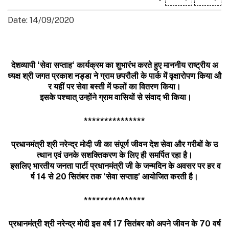
Date: 14/09/2020
देशव्यापी
‘
सेवा
सप्ताह
‘
कार्यक्रम
का
शुभारंभ
करते
हुए
माननीय
राष्ट्रीय
अ
ध्यक्ष
श्री
जगत
प्रकाश
नड्डा
ने
ग्राम
छपरौली
के
पार्क
में
वृक्षारोपण
किया
औ
र
यहीं
पर
सेवा
बस्ती
में
फलों
का
वितरण
किया।
इसके
पश्चात्
उन्होंने
ग्राम
वासियों
से
संवाद
भी
किया।
***************
प्रधानमंत्री
श्री
नरेन्द्र
मोदी
जी
का
संपूर्ण
जीवन
देश
सेवा
और
गरीबों
के
उ
त्थान
एवं
उनके
सशक्तिकरण
के
लिए
ही
समर्पित
रहा
है।
इसलिए
भारतीय
जनता
पार्टी
प्रधानमंत्री
जी
के
जन्मदिन
के
अवसर
पर
हर
व
र्ष
14
से
20
सितंबर
तक
‘
सेवा
सप्ताह
’
आयोजित
करती
है।
***************
प्रधानमंत्री
श्री
नरेन्द्र
मोदी
इस
वर्ष
17
सितंबर
को
अपने
जीवन
के
70
वर्ष