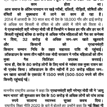
काम
होता
था।
आज
समाज
के
अंतिम
पायदान
पर
खड़े
गरीबों
,
दलितों
,
पीड़ितों
,
शोषितों
और
वंचितों
को
मुख्यधारा
में
लाने
का
काम
हो
रहा
है।
2014 में आजादी के 70 साल बाद भी देश के 18,000 गाँव और ढाई करोड़
से अधिक घर बिजली से वंचित थे और अंधेरे में जीने को विवश थे।
ये
प्रधानमंत्री
श्री
नरेन्द्र
मोदी
जी
हैं
जिन्होंने
न
केवल
हर
गाँव
और
हर
घर
में
बिजली
पहुंचाई
बल्कि
8
करोड़
से
अधिक
गरीब
महिलाओं
को
गैस
का
कनेक्श
न
दिया
, 32
करोड़
से
अधिक
जन
–
धन
खाते
खुलवाये
और
किसानों
को
प्रधानमंत्री
किसान
सम्मान
निधि
के
तहत
सहायता
राशि
भी
पहुंचाई।
लॉकडाउन
के
समय
तीन
महीने
तक
मोदी
सरकार
ने
गरीब
महिलाओं
को
तीन
मुफ्त
गैस
सिलिंडर
उपलब्ध
करवाई।
साथ
ही
,
देश
के
80
करोड़
लोगों
के
लिए
मार्च
से
नवंबर
तक
मुफ्त
राशन
का
भी
प्रबंध
किया।
लॉकडाउन
के
तीन
महीनों
में
20
करोड़
महिला
जन
–
धन
खाता
धारकों
के
एकाउंट
में
1500
रुपये
(500-500
रुपये
की
तीन
किस्तें
)
पहुंचाई
गई।
माननीय राष्ट्रीय अध्यक्ष ने कहा कि
प्रधानमंत्री
श्री
नरेन्द्र
मोदी
जी
ने
‘
आयु
ष्मान
भारत
‘
की
शुरुआत
कर
देश
के
50
करोड़
से
अधिक
लोगों
को
पांच
लाख
रुपये
सालाना
स्वास्थ्य
सुरक्षा
कवच
दिया।
राष्ट्रीय शिक्षा नीति 2020 के बारे में बोलते हुए उन्होंने कहा कि
नई
शिक्षा
नी