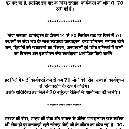
पूरे
कर
रहे
हैं
,
इसलिए
इस
बार
के
‘
सेवा
सप्ताह
‘
कार्यक्रम
की
थीम
भी
‘70′
रखी
गई
है।
***************
‘
सेवा
सप्ताह
‘
कार्यक्रम
के
दौरान
14
से
20
सितंबर
तक
हर
जिले
में
70
स्थानों
पर
सेवा
भाव
के
साथ
स्वच्छता
कार्यक्रम
,
ब्लड
डोनेशन
,
प्लाज्मा
डोने
शन
,
दिव्यांगों
को
उपकरणों
का
वितरण
,
अस्पतालों
एवं
गरीब
बस्तियों
में
फलों
का
वितरण
और
वृक्षारोपण
जैसे
कार्यक्रम
आयोजित
किये
जायेंगे।
***************
हर
जिले
में
पार्टी
कार्यकर्ता
कम
से
कम
70
लोगों
को
‘
सेवा
सप्ताह
‘
कार्यक्रम
से
‘
सेवाव्रती
‘
के
रूप
में
जोड़ेंगे।
इसके
अतिरिक्त
हर
जिले
में
70
वर्चुअल
रैलियाँ
भी
आयोजित
की
जायेगी।
***************
समाज
की
सेवा
,
राष्ट्र
की
सेवा
और
समाज
के
अंतिम
पायदान
पर
खड़े
व्यक्ति
की
सेवा
ही
प्रधानमंत्री
श्री
नरेन्द्र
मोदी
जी
के
जीवन
का
ध्येय
रहा
है।
10-