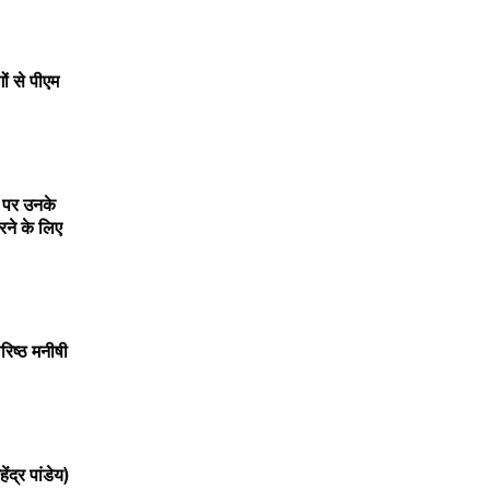
ों
से
पीएम
पर
उनके
रने
के
लिए
रिष्ठ
मनीषी
हेंद्र
पांडेय
)