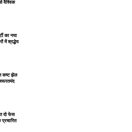
से
वैश्विक
्टी
का
नया
रों
में
श्रद्धेय
न
कष्ट
झेल
जरूरतमंद
ित
दो
फेस
क
प्रचारित