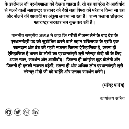
के
इस्तेमाल
की
प्रयोगशाला
को
देखना
चाहता
है
,
तो
वह
कांग्रेस
के
आशीर्वाद
से
चलने
वाली
महाराष्ट्र
सरकार
को
देखे
जहां
विपक्ष
को
परेशान
किया
जा
रहा
और
बोलने
की
आजादी
पर
अंकुश
लगाया
जा
रहा
है।
राज्य
चलाना
छोड़कर
महाराष्ट्र
सरकार
सब
कुछ
कर
रही
है।
माननीय राष्ट्रीय अध्यक्ष ने कहा कि
गरीबी
में
जन्म
लेने
के
बाद
देश
के
प्रधानमंत्री
पद
को
सुशोभित
करने
वाले
महान
शख्सियत
के
प्रति
एक
खानदान
और
वंश
की
गहरी
नफरत
जितना
ऐतिहासिक
है
,
उतना
ही
ऐतिहासिक
है
भारत
के
लोगों
का
प्रधानमंत्री
श्री
नरेन्द्र
मोदी
जी
के
लिए
अपार
प्यार
,
समर्थन
और
आशीर्वाद।
जितना
ही
कांग्रेस
झूठ
बोलेगी
और
जितनी
ही
इनकी
नफरत
बढ़ेगी
,
उतना
ही
और
अधिक
लोग
प्रधानमंत्री
श्री
नरेन्द्र
मोदी
जी
को
चाहेंगे
और
उनका
समर्थन
करेंगे।
(
महेंद्र
पांडेय
)
कार्यालय सचिव
Facebook
Twitter
WhatsApp
LinkedIn