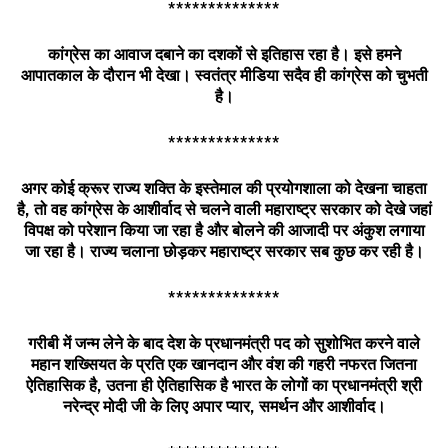
**************
कांग्रेस
का
आवाज
दबाने
का
दशकों
से
इतिहास
रहा
है।
इसे
हमने
आपातकाल
के
दौरान
भी
देखा।
स्वतंत्र
मीडिया
सदैव
ही
कांग्रेस
को
चुभती
है।
**************
अगर
कोई
क्रूर
राज्य
शक्ति
के
इस्तेमाल
की
प्रयोगशाला
को
देखना
चाहता
है
,
तो
वह
कांग्रेस
के
आशीर्वाद
से
चलने
वाली
महाराष्ट्र
सरकार
को
देखे
जहां
विपक्ष
को
परेशान
किया
जा
रहा
है
और
बोलने
की
आजादी
पर
अंकुश
लगाया
जा
रहा
है।
राज्य
चलाना
छोड़कर
महाराष्ट्र
सरकार
सब
कुछ
कर
रही
है।
**************
गरीबी
में
जन्म
लेने
के
बाद
देश
के
प्रधानमंत्री
पद
को
सुशोभित
करने
वाले
महान
शख्सियत
के
प्रति
एक
खानदान
और
वंश
की
गहरी
नफरत
जितना
ऐतिहासिक
है
,
उतना
ही
ऐतिहासिक
है
भारत
के
लोगों
का
प्रधानमंत्री
श्री
नरेन्द्र
मोदी
जी
के
लिए
अपार
प्यार
,
समर्थन
और
आशीर्वाद।