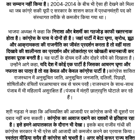
का
सम्मान
नहीं
किया
है।
2004-2014 के बीच भी ऐसा ही देखने को मिला
था जब कांग्रे सकी यूपी ए सरकार के शासन काल में प्रधानमंत्री पद को
संस्थागत तरीके से कमजोर किया गया था।
भाजपा अध्यक्ष ने कहा कि
निराशा
और
बेशर्मी
का
गठजोड़
काफी
खतरनाक
होता
है।
कांग्रेस
के
पास
ये
दोनों
ही
है।
जहां
पार्टी
में
बेटा
घृणा
,
क्रोध
,
झूठ
और
आक्रामकता
की
राजनीति
का
जीवंत
प्रदर्शन
करता
है
तो
वहीं
माता
दिखावे
की
शालीनता
का
प्रदर्शन
और
लोकतंत्र
पर
खोखली
बयानबाजी
कर
इसका
पूरक
बनती
है।
यह पार्टी के दोयम दर्जे और दोहरे रवैये को दिखाता है।
उन्होंने आगे कहा,
यदि
देश
में
कोई
एक
पार्टी
है
जिसका
आचरण
घृणा
और
नफरत
का
पात्र
है
तो
वह
केवल
और
केवल
कांग्रेस
पार्टी
है।
कांग्रेस शासित
राजस्थान में अनुसूचित जाति, अनुसूचित जनजाति, दलितों, पिछड़ों,
शोषितोंऔर वंचितों परअत्याचार सब से चरम परहै।राजस्थान के साथ-साथ
पंजाब में भी महिलायें असुरक्षित हैं।पंजाब में मंत्री छात्रवृत्ति घोटाले कर रहे
हैं।
श्री नड्डा ने कहा कि अभिव्यक्ति की आजादी पर कांग्रेस कभी भी दूसरों पर
दबाव नहीं बना सकती।
कांग्रेस
का
आवाज
दबाने
का
दशकों
से
इतिहास
रहा
है।
इसे
हमने
आपातकाल
के
दौरान
भी
देखा।
इसके बाद राजीव गांधी की
कांग्रेस सरकार ने भी प्रेस की आजादी को कमजोर करने का प्रयास किया।
स्वतंत्र
मीडिया
सदैव
ही
कांग्रेस
को
चुभती
है।
अगर
कोई
क्रूर
राज्य
शक्ति