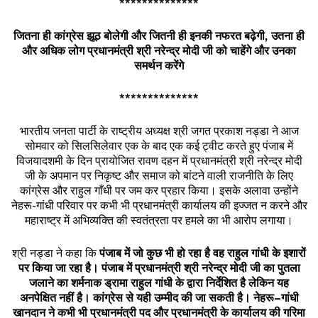
**************
जितना
ही
कांग्रेस
झूठ
बोलेगी
और
जितनी
ही
इनकी
नफरत
बढ़ेगी
,
उतना
ही
और
अधिक
लोग
प्रधानमंत्री
श्री
नरेन्द्र
मोदी
जी
को
चाहेंगे
और
उनका
समर्थन
करेंगे
**************
भारतीय जनता पार्टी के राष्ट्रीय अध्यक्ष श्री जगत प्रकाश नड्डा ने आज
सोमवार को सिलसिलेवार एक के बाद एक कई ट्वीट करते हुए पंजाब में
विजयादशमी के दिन प्रायोजित रावण दहन में प्रधानमंत्री श्री नरेन्द्र मोदी
जी के अपमान पर निकृष्ट और समाज को बांटने वाली राजनीति के लिए
कांग्रेस और राहुल गाँधी पर जम कर प्रहार किया। इसके अलावा उन्होंने
नेहरू-गांधी परिवार पर कभी भी प्रधानमंत्री कार्यालय की इज्जत न करने और
महाराष्ट्र में अभिव्यक्ति की स्वतंत्रता पर हमले का भी आरोप लगाया।
श्री नड्डा ने कहा कि
पंजाब
में
जो
कुछ
भी
हो
रहा
है
वह
राहुल
गांधी
के
इशारों
पर
किया
जा
रहा
है।
पंजाब
में
प्रधानमंत्री
श्री
नरेन्द्र
मोदी
जी
का
पुतला
जलाने
का
शर्मनाक
ड्रामा
राहुल
गांधी
के
द्वारा
निर्देशित
है
लेकिन
यह
अनपेक्षित
नहीं
है।
कांग्रेस
से
यही
उम्मीद
की
जा
सकती
है।
नेहरू
–
गांधी
खानदान
ने
कभी
भी
प्रधानमंत्री
पद
और
प्रधानमंत्री
के
कार्यालय
की
गरिमा