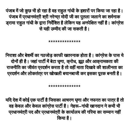
पंजाब
में
जो
कुछ
भी
हो
रहा
है
वह
राहुल
गांधी
के
इशारों
पर
किया
जा
रहा
है।
पंजाब
में
प्रधानमंत्री
श्री
नरेन्द्र
मोदी
जी
का
पुतला
जलाने
का
शर्मनाक
ड्रामा
राहुल
गांधी
के
द्वारा
निर्देशित
है
लेकिन
यह
अनपेक्षित
नहीं
है।
कांग्रेस
से
यही
उम्मीद
की
जा
सकती
है।
**************
निराशा
और
बेशर्मी
का
गठजोड़
काफी
खतरनाक
होता
है।
कांग्रेस
के
पास
ये
दोनों
ही
है।
जहां
पार्टी
में
बेटा
घृणा
,
क्रोध
,
झूठ
और
आक्रामकता
की
राजनीति
का
जीवंत
प्रदर्शन
करता
है
तो
वहीं
माता
दिखावे
की
शालीनता
का
प्रदर्शन
और
लोकतंत्र
पर
खोखली
बयानबाजी
कर
इसका
पूरक
बनती
है।
**************
यदि
देश
में
कोई
एक
पार्टी
है
जिसका
आचरण
घृणा
और
नफरत
का
पात्र
है
तो
वह
केवल
और
केवल
कांग्रेस
पार्टी
है।
नेहरू
–
गांधी
खानदान
ने
कभी
भी
प्रधानमंत्री
पद
और
प्रधानमंत्री
के
कार्यालय
की
गरिमा
का
सम्मान
नहीं
किया
है।