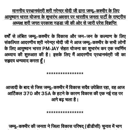
माननीय
प्रधानमंत्री
श्री
नरेन्द्र
मोदी
जी
द्वारा
जम्मू
–
कश्मीर
के
लिए
आयुष्मान
भारत
योजना
के
शुभारंभ
अवसर
पर
भारतीय
जनता
पार्टी
के
राष्ट्रीय
अध्यक्ष
श्री
जगत
प्रकाश
नड्डा
जी
की
ओर
से
जारी
प्रेस
विज्ञप्ति
वर्षों
से
लंबित
जम्मू
–
कश्मीर
के
विकास
और
जन
–
जन
के
कल्याण
के
लिए
संकल्पित
आदरणीय
श्री
नरेन्द्र
मोदी
जी
ने
आज
जम्मू
–
कश्मीर
के
सभी
लोगों
के
लिए
आयुष्मान
भारत
PM-JAY
सेहत
योजना
का
शुभारंभ
कर
एक
स्वर्णिम
अध्याय
की
शुरुआत
की
है।
इसके
लिए
मैं
आदरणीय
प्रधानमंत्री
जी
का
सहृदय
धन्यवाद
करता
हूँ।
****************
आजादी
के
बाद
से
जिस
जम्मू
–
कश्मीर
में
विकास
सदैव
उपेक्षित
रहा
,
वह
आज
आर्टिकल
370
और
35A
के
हटने
के
कारण
विकास
की
एक
नई
राह
पर
आगे
बढ़
चला
है।
****************
जम्मू
–
कश्मीर
की
जनता
ने
जिला
विकास
परिषद्
(
डीडीसी
)
चुनाव
में
भाग