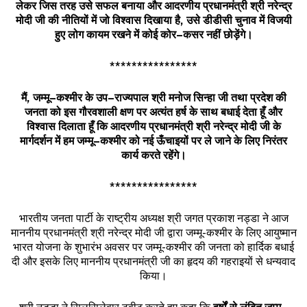
लेकर
जिस
तरह
उसे
सफल
बनाया
और
आदरणीय
प्रधानमंत्री
श्री
नरेन्द्र
मोदी
जी
की
नीतियों
में
जो
विश्वास
दिखाया
है
,
उसे
डीडीसी
चुनाव
में
विजयी
हुए
लोग
कायम
रखने
में
कोई
कोर
–
कसर
नहीं
छोड़ेंगे।
****************
मैं
,
जम्मू
–
कश्मीर
के
उप
–
राज्यपाल
श्री
मनोज
सिन्हा
जी
तथा
प्रदेश
की
जनता
को
इस
गौरवशाली
क्षण
पर
अत्यंत
हर्ष
के
साथ
बधाई
देता
हूँ
और
विश्वास
दिलाता
हूँ
कि
आदरणीय
प्रधानमंत्री
श्री
नरेन्द्र
मोदी
जी
के
मार्गदर्शन
में
हम
जम्मू
–
कश्मीर
को
नई
ऊँचाइयों
पर
ले
जाने
के
लिए
निरंतर
कार्य
करते
रहेंगे।
****************
भारतीय जनता पार्टी के राष्ट्रीय अध्यक्ष श्री जगत प्रकाश नड्डा ने आज
माननीय प्रधानमंत्री श्री नरेन्द्र मोदी जी द्वारा जम्मू-कश्मीर के लिए आयुष्मान
भारत योजना के शुभारंभ अवसर पर जम्मू-कश्मीर की जनता को हार्दिक बधाई
दी और इसके लिए माननीय प्रधानमंत्री जी का हृदय की गहराइयों से धन्यवाद
किया।