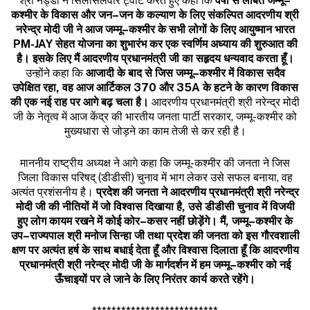
श्री नड्डा ने सिलसिलेवार ट्वीट करते हुए कहा कि
वर्षों
से
लंबित
जम्मू
–
कश्मीर
के
विकास
और
जन
–
जन
के
कल्याण
के
लिए
संकल्पित
आदरणीय
श्री
नरेन्द्र
मोदी
जी
ने
आज
जम्मू
–
कश्मीर
के
सभी
लोगों
के
लिए
आयुष्मान
भारत
PM-JAY
सेहत
योजना
का
शुभारंभ
कर
एक
स्वर्णिम
अध्याय
की
शुरुआत
की
है।
इसके
लिए
मैं
आदरणीय
प्रधानमंत्री
जी
का
सहृदय
धन्यवाद
करता
हूँ।
उन्होंने कहा कि
आजादी
के
बाद
से
जिस
जम्मू
–
कश्मीर
में
विकास
सदैव
उपेक्षित
रहा
,
वह
आज
आर्टिकल
370
और
35A
के
हटने
के
कारण
विकास
की
एक
नई
राह
पर
आगे
बढ़
चला
है।
आदरणीय प्रधानमंत्री श्री नरेन्द्र मोदी
जी के नेतृत्व में आज केंद्र की भारतीय जनता पार्टी सरकार, जम्मू-कश्मीर को
मुख्यधारा से जोड़ने का काम तेजी से कर रही है।
माननीय राष्ट्रीय अध्यक्ष ने आगे कहा कि जम्मू-कश्मीर की जनता ने जिस
जिला विकास परिषद् (डीडीसी) चुनाव में भाग लेकर उसे सफल बनाया, वह
अत्यंत प्रशंसनीय है।
प्रदेश
की
जनता
ने
आदरणीय
प्रधानमंत्री
श्री
नरेन्द्र
मोदी
जी
की
नीतियों
में
जो
विश्वास
दिखाया
है
,
उसे
डीडीसी
चुनाव
में
विजयी
हुए
लोग
कायम
रखने
में
कोई
कोर
–
कसर
नहीं
छोड़ेंगे।
मैं
,
जम्मू
–
कश्मीर
के
उप
–
राज्यपाल
श्री
मनोज
सिन्हा
जी
तथा
प्रदेश
की
जनता
को
इस
गौरवशाली
क्षण
पर
अत्यंत
हर्ष
के
साथ
बधाई
देता
हूँ
और
विश्वास
दिलाता
हूँ
कि
आदरणीय
प्रधानमंत्री
श्री
नरेन्द्र
मोदी
जी
के
मार्गदर्शन
में
हम
जम्मू
–
कश्मीर
को
नई
ऊँचाइयों
पर
ले
जाने
के
लिए
निरंतर
कार्य
करते
रहेंगे।