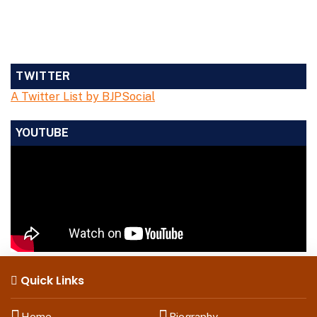
TWITTER
A Twitter List by BJPSocial
YOUTUBE
Quick Links
Home
Biography