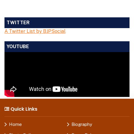
TWITTER
A Twitter List by BJPSocial
YOUTUBE
Quick Links
Home
Biography