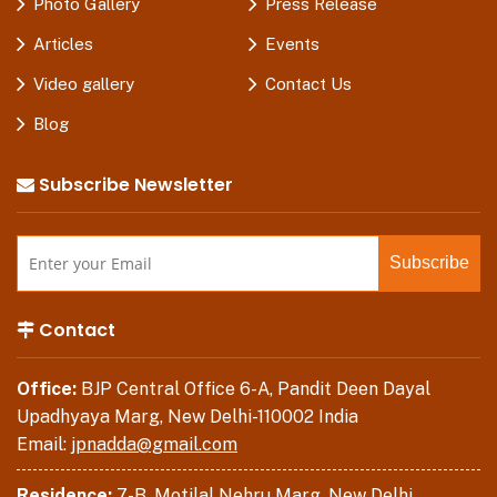
Photo Gallery
Press Release
Articles
Events
Video gallery
Contact Us
Blog
Subscribe Newsletter
Contact
Office:
BJP Central Office 6-A, Pandit Deen Dayal
Upadhyaya Marg, New Delhi-110002 India
Email:
jpnadda@gmail.com
Residence:
7-B, Motilal Nehru Marg, New Delhi.