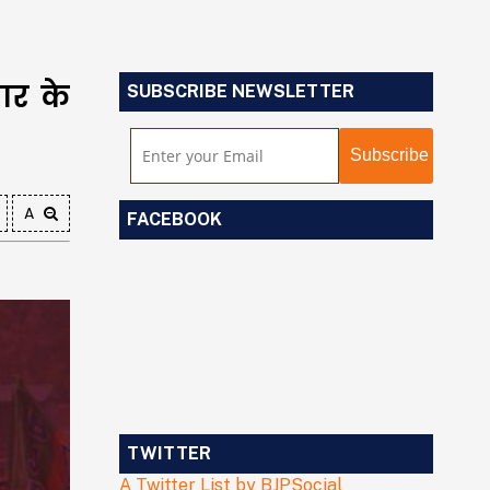
हार के
SUBSCRIBE NEWSLETTER
A
FACEBOOK
TWITTER
A Twitter List by BJPSocial