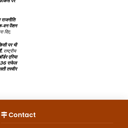
षय फोकस पर
ा राजनीति
ंक-वन पेंशन
रा दिए.
किसी पर भी
ं.
राष्ट्रीय
ॉर्डर एरिया
36
राफेल
लती तस्वीर
Contact