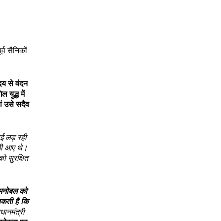
्व सैनिकों
ृदय से वंदन
 युद्ध में
ं उसे सदैव
ई लड़ रही
भी आए थे।
 सुरक्षित
े मनोबल को
सकती है कि
धानमंत्री