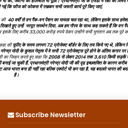
ें भी कीं
,
जवानों का हालचाल भी पूछा।
प्रधानमंत्री जी के एजेंडा में रक्षा का वि
ी गई कि फौज को फोकस में रखकर सभी जरूरी कार्य पूरे किए जाएं.
हा की
40
वर्षों से वन रैंक-वन पेंशन का मामला चल रहा था
,
लेकिन इसके साथ हमेश
ा दिखाते हुए उन्हें भरपूर समर्थन दिया. अब हम गौरव के साथ कह सकते हैं कि वन रै
 इसके लिए करीब
33,000
करोड़ रुपये देकर उन्होंने सभी भुगतान अब तक पूरे क
ए कहा की
यूपीए के समय लगभग 72 प्रोजेक्ट बॉर्डर के लिए तय किये गए थे, लेकिन 
्द्र मोदी के कुशल नेतृत्व में वे सभी 72 प्रोजेक्ट्स पूरे होने
के अंतिम कगार पर है
वाही का जिक्र करते हुए कहा कि
2008
से लेकर
2014
तक
3,610
किमी सड़कें ब
में बनाई जा चुकी हैं. प्रधानमंत्री नरेन्द्र मोदी जी की दृढ इच्छशक्ति के कारण करीब
 आज भारत बना ही नहीं रहा बल्कि एक्पोर्ट भी कर रहा है. यह बदलते भारत की बद
है।
Subscribe Newsletter