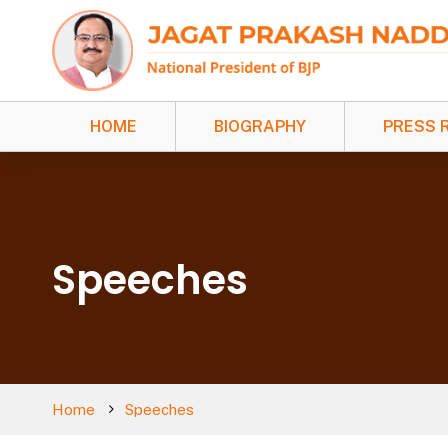
HOME
BIOGRAPHY
PRESS 
Speeches
Home
Speeches