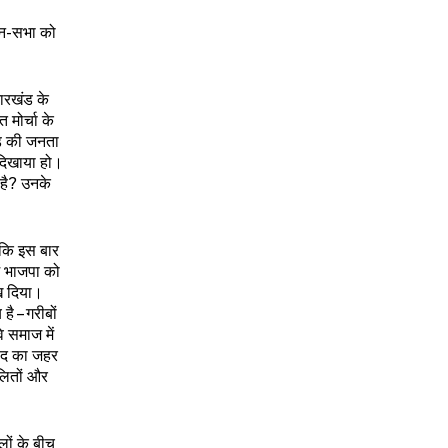
 जन-सभा को
झारखंड के
 मोर्चा के
खंड की जनता
दिखाया हो।
ी है? उनके
 कि इस बार
ं भाजपा को
ख दिया।
है – गरीबों
 समाज में
वाद का जहर
दलितों और
लों के बीच