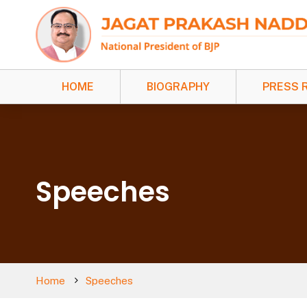
HOME
BIOGRAPHY
PRESS 
Speeches
Home
Speeches