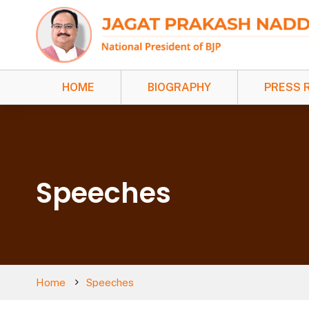
HOME
BIOGRAPHY
PRESS 
Speeches
Home
Speeches