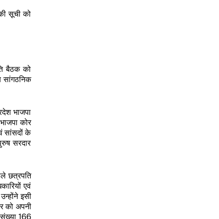
की सूची को
िति बैठक को
ीय सांगठनिक
्रदेश भाजपा
ेश भाजपा कोर
 सांसदों के
पुरुष सरदार
पहले छत्रपति
कारियों एवं
न्होंने इसी
रकर को अपनी
थ संख्या 166