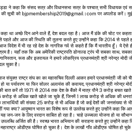
श्री नड्डा ने कहा कि संसद सत्र और विधानसभा सत्र के पश्चात् सभी विधायक एवं 
यों की सूची को bjpmembership2019@gmail।com पर अपलोड करें। मुझे 
कहा था अच्छे दिन आने वाले हैं, देश बदल रहा है। आज मैं डंके की चोट पर कहता ह
े पहले और आज की स्थिति की तुलना करते हुए उन्होंने कहा कि 2014 से पहले ह
देश में भी रह रहे देश के नागरिक गर्व से कहते हैं कि मैं भारतीय हूँ। ये ऐसे ह
परिश्रम है। यहाँ तक कि अब अमेरिकी राष्ट्रपति डोनाल्ड ट्रंप भी सबका साथ, सब
फगानिस्तान, रूस और इजरायल ने हमारे लोकप्रिय प्रधानमंत्री श्री नरेन्द्र मोदी 
बदल चुका है।
 संयुक्त राष्ट्र संघ का का महासचिव दिल्ली आकर हमारे प्रधानमंत्री जी को 
ो या पर्यावरण या फिर सोलर अलायंस की कवायद, प्रधानमंत्री श्री नरेन्द्र मोद
र की बात करें तो 1971 से 2014 तक देश के बैंको में मात्र पौने 3 करोड़ बचत खाते
 करोड़ से अधिक खाते खोले जा चुके हैं, जिनमें 1 लाख करोड़ से अधिक की धनर
के लाभार्थियों की संख्या 25 करोड़ से भी अधिक है जो कई देशों की जनसंख्या से 
ीं गया क्या? आयुष्मान भारत का विशेष रूप से उल्लेख करते हुए उन्होंने कहा कि आय
यह जन-जन के लिए वरदान साबित हो रहा है। चाहे उज्ज्वला योजना हो या सौभाग
ड उपलब्धि अर्जित की है। स्वच्छ भारत अभियान की सराहना करते हुए उन्होंने कहा कि
हाराष्ट्र ओडीएफ घोषित हो चुका है। देश के लाखों गाँव ओडीएफ घोषित हो चुके 